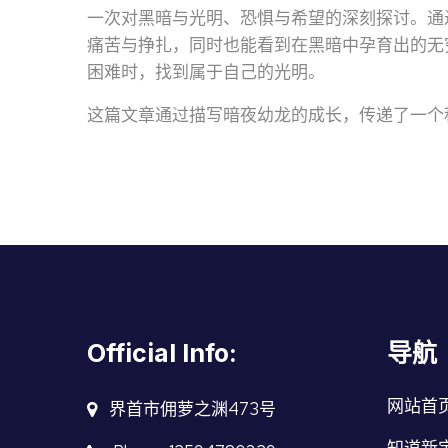
一次对黑暗与光明、恐惧与希望的深刻探讨。通
痛苦与挣扎，同时也能看到在黑暗中孕育出的无
困难时，找到属于自己的光明。
这篇文章通过描写暗夜幼龙的成长，传递了一个
Official Info:
导航
网站首
界首市佣萝之渊473号