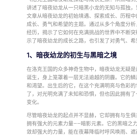
讲述了暗夜幼龙从一只暗黑小龙的无知与孤独，
文章从暗夜幼龙的初始境遇、探索成长、历程中
成长、勇气和希望的主题。通过从多个角度分析
经历，揭示了它如何在充满挑战的世界中不断突
示了暗夜幼龙的成长之路，也引发了对勇气、希
1、暗夜幼龙的初生与黑暗之境
在洛克王国的众多神奇生物中，暗夜幼龙无疑是
诞生，身上笼罩着一层无法逾越的阴霾。它的鳞
和渴望。出生后的它，在这个充满明亮与色彩的
了，对光明充满了未知和恐惧，但也因此拥有了
变化。
尽管暗夜幼龙的起点并不显赫，它却拥有与生俱
拥有强大的元素力量——暗影元素。它的黑暗之
敛却强大的力量，能在夜幕降临时呼风唤雨、遮