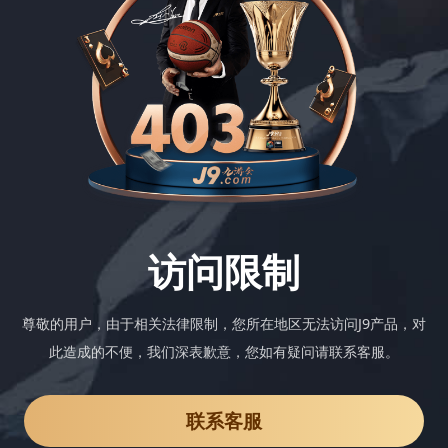
访问限制
尊敬的用户，由于相关法律限制，您所在地区无法访问J9产品，对
此造成的不便，我们深表歉意，您如有疑问请联系客服。
联系客服