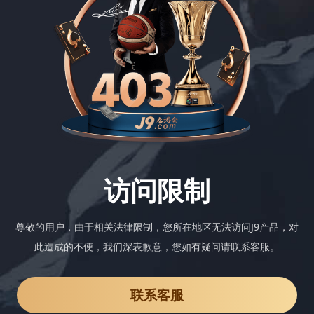
访问限制
尊敬的用户，由于相关法律限制，您所在地区无法访问J9产品，对
此造成的不便，我们深表歉意，您如有疑问请联系客服。
联系客服